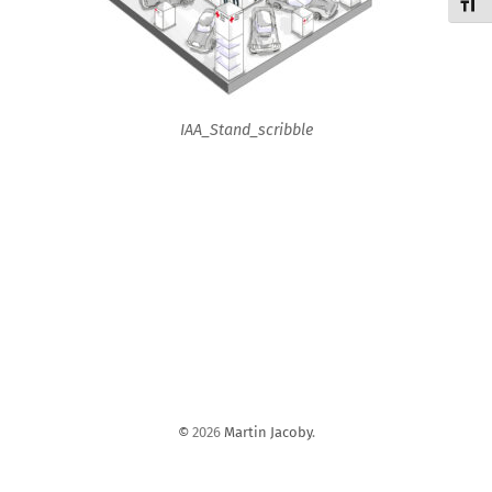
Schri
IAA_Stand_scribble
©
2026
Martin Jacoby
.